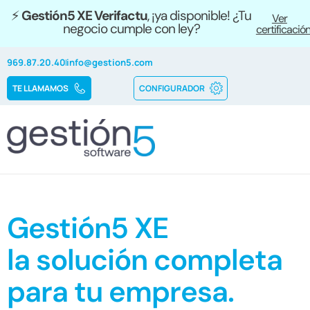
⚡
Gestión5 XE Verifactu
, ¡ya disponible! ¿Tu
Ver
negocio cumple con ley?
certificació
969.87.20.40
info@gestion5.com
TE LLAMAMOS
CONFIGURADOR
Gestión5 XE
la solución completa
para tu empresa.