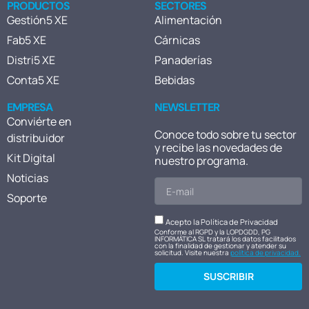
PRODUCTOS
SECTORES
Gestión5 XE
Alimentación
Fab5 XE
Cárnicas
Distri5 XE
Panaderías
Conta5 XE
Bebidas
EMPRESA
NEWSLETTER
Conviérte en
Conoce todo sobre tu sector
distribuidor
y recibe las novedades de
Kit Digital
nuestro programa.
Noticias
Soporte
Acepto la Política de Privacidad
Conforme al RGPD y la LOPDGDD, PG
INFORMÁTICA SL tratará los datos facilitados
con la finalidad de gestionar y atender su
solicitud. Visite nuestra
política de privacidad.
SUSCRIBIR