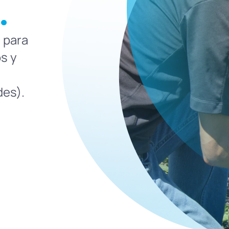
.
 para
os y
es).