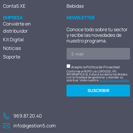
Conta5 XE
Bebidas
EMPRESA
NEWSLETTER
Conviérte en
Conoce todo sobre tu sector
distribuidor
y recibe las novedades de
Kit Digital
nuestro programa.
Noticias
Soporte
Acepto la Política de Privacidad
Conforme al RGPD y la LOPDGDD, PG
INFORMÁTICA SL tratará los datos facilitados
con la finalidad de gestionar y atender su
solicitud. Visite nuestra
política de privacidad.
SUSCRIBIR
969.87.20.40
info@gestion5.com