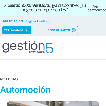
⚡
Gestión5 XE Verifactu
, ¡ya disponible! ¿Tu
Ver
negocio cumple con ley?
certificació
969.87.20.40
info@gestion5.com
TE LLAMAMOS
CONFIGURADOR
NOTICIAS
Automoción