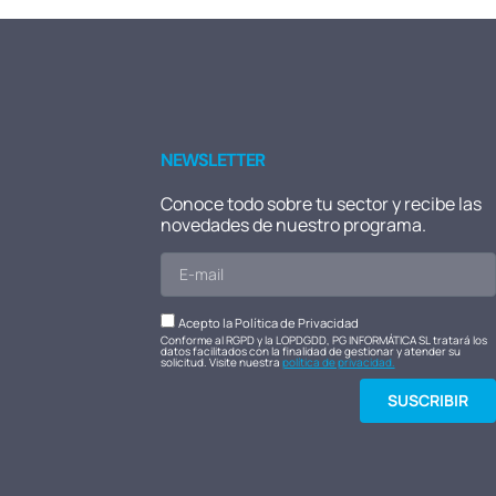
NEWSLETTER
Conoce todo sobre tu sector y recibe las
novedades de nuestro programa.
Acepto la Política de Privacidad
Conforme al RGPD y la LOPDGDD, PG INFORMÁTICA SL tratará los
datos facilitados con la finalidad de gestionar y atender su
solicitud. Visite nuestra
política de privacidad.
SUSCRIBIR