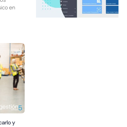
sico en
carlo y