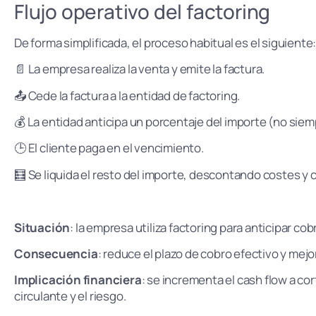
Flujo operativo del factoring
De forma simplificada, el proceso habitual es el siguiente
📄 La empresa realiza la venta y emite la factura.
📤 Cede la factura a la entidad de factoring.
💰 La entidad anticipa un porcentaje del importe (no siem
🕒 El cliente paga en el vencimiento.
🧮 Se liquida el resto del importe, descontando costes y
Situación
: la empresa utiliza factoring para anticipar cob
Consecuencia
: reduce el plazo de cobro efectivo y mejor
Implicación financiera
: se incrementa el cash flow a co
circulante y el riesgo.