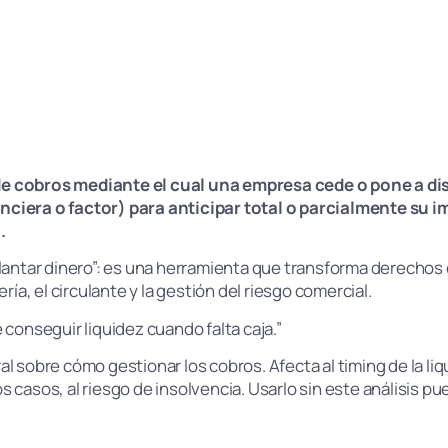
 de cobros mediante el cual una empresa cede o pone a di
nciera o factor) para anticipar total o parcialmente su im
.
elantar dinero”: es una herramienta que transforma derechos
ría, el circulante y la gestión del riesgo comercial.
e conseguir liquidez cuando falta caja.”
al sobre cómo gestionar los cobros. Afecta al timing de la liq
os casos, al riesgo de insolvencia. Usarlo sin este análisis pue