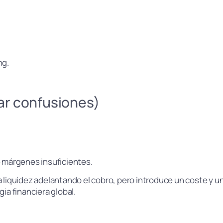
ng.
tar confusiones)
ge márgenes insuficientes.
 la liquidez adelantando el cobro, pero introduce un coste y u
a financiera global.