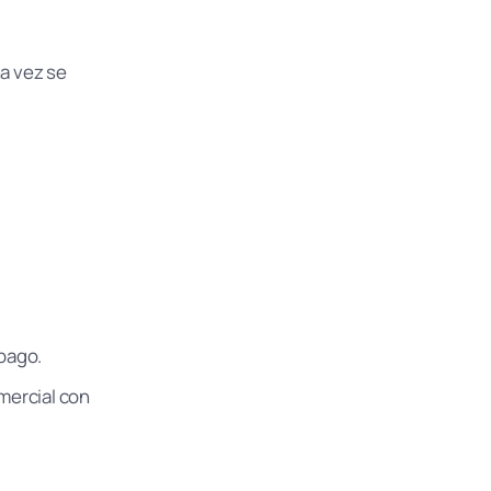
na vez se
mpago.
omercial con