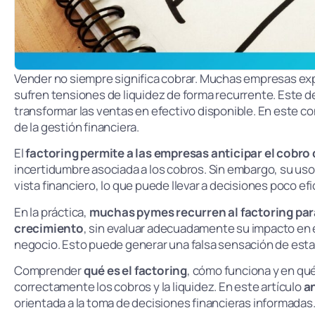
Vender no siempre significa cobrar. Muchas empresas ex
sufren tensiones de liquidez de forma recurrente. Este des
transformar las ventas en efectivo disponible. En este co
de la gestión financiera.
El
factoring permite a las empresas anticipar el cobro 
incertidumbre asociada a los cobros. Sin embargo, su uso
vista financiero, lo que puede llevar a decisiones poco e
En la práctica,
muchas pymes recurren al factoring para
crecimiento
, sin evaluar adecuadamente su impacto en el
negocio. Esto puede generar una falsa sensación de estabi
Comprender
qué es el factoring
, cómo funciona y en qué
correctamente los cobros y la liquidez. En este artículo
an
orientada a la toma de decisiones financieras informadas