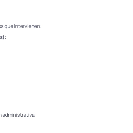
os que intervienen:
s):
n administrativa.