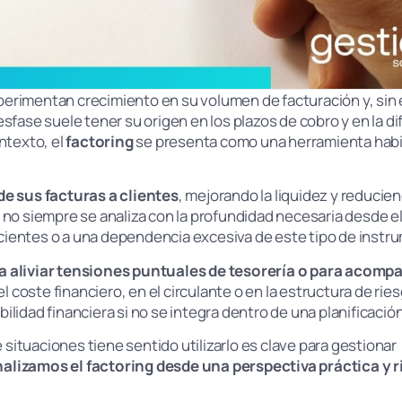
perimentan crecimiento en su volumen de facturación y, sin
fase suele tener su origen en los plazos de cobro y en la di
ntexto, el
factoring
se presenta como una herramienta habi
de sus facturas a clientes
, mejorando la liquidez y reducien
 no siempre se analiza con la profundidad necesaria desde e
ficientes o a una dependencia excesiva de este tipo de instr
 aliviar tensiones puntuales de tesorería o para acompa
 coste financiero, en el circulante o en la estructura de rie
lidad financiera si no se integra dentro de una planificació
 situaciones tiene sentido utilizarlo es clave para gestionar
alizamos el factoring desde una perspectiva práctica y 
.