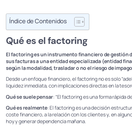
Índice de Contenidos
Qué es el factoring
El factoring es un instrumento financiero de gestión
sus facturas a una entidad especializada (entidad fina
según la modalidad, trasladar o no el riesgo de impago
Desde un enfoque financiero, el factoring no es solo “ad
liquidez inmediata, con implicaciones directas en la tesore
Qué se suele pensar
: “El factoring es una forma rápida d
Qué es realmente
: El factoring es una decisión estructur
coste financiero, a la relación con los clientes y, en algun
hoy y generar dependencia mañana.