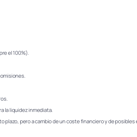
:
pre el 100%).
 comisiones.
ros.
a la liquidez inmediata.
rto plazo, pero a cambio de un coste financiero y de posibles 