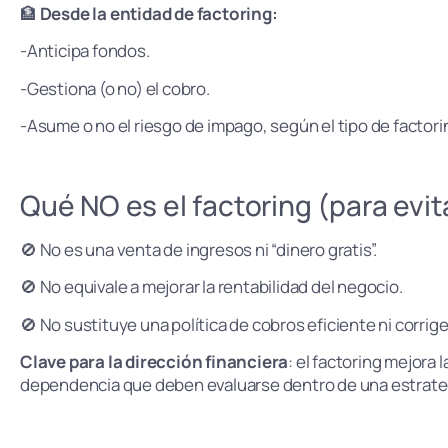
🏦
Desde la entidad de factoring:
-Anticipa fondos.
-Gestiona (o no) el cobro.
-Asume o no el riesgo de impago, según el tipo de factori
Qué NO es el factoring (para evi
🚫 No es una venta de ingresos ni “dinero gratis”.
🚫 No equivale a mejorar la rentabilidad del negocio.
🚫 No sustituye una política de cobros eficiente ni corri
Clave para la dirección financiera
: el factoring mejora
dependencia que deben evaluarse dentro de una estrategi