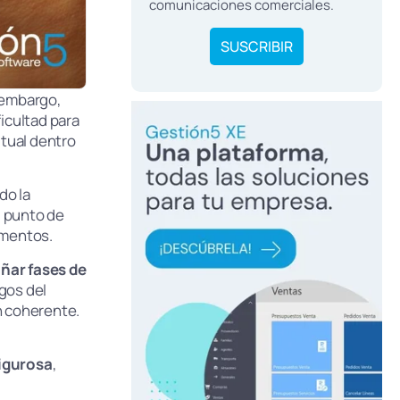
comunicaciones comerciales.
SUSCRIBIR
 embargo,
ficultad para
tual dentro
do la
l punto de
umentos.
ñar fases de
sgos del
n coherente.
rigurosa
,